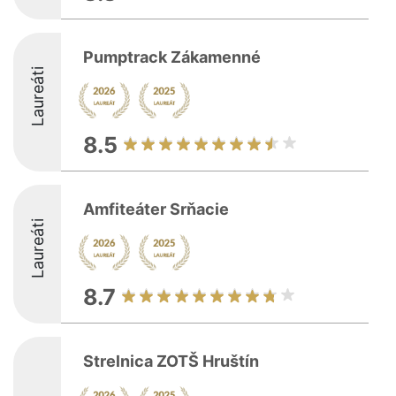
Pumptrack Zákamenné
Laureáti
8.5
Amfiteáter Srňacie
Laureáti
8.7
Strelnica ZOTŠ Hruštín