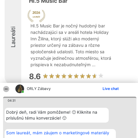
HI.5 Music Bar
HI.5 Music Bar je nočný hudobný bar
Laureáti
nachádzajúci sa v areáli hotela Holiday
Inn Žilina, ktorý slúži ako moderný
priestor určený na zábavu a rôzne
spoločenské udalosti. Toto miesto sa
vyznačuje jedinečnou atmosférou, ktorá
prispieva k nezabudnuteľným ...
8.6
ORLY Zábavy
Live chat
Organizátor hodnotenia
Hodnotenie
Kontakt
04:31
Bright Side Solutions sp. z o.
Laureáti
Kontakt
o. sp. k.
Lista
ul. Ruska 22
Dobrý deň, radi Vám pomôžeme! 🙂 Kliknite na
wszystkich
Wrocław 50-079
Laureatów
príslušnú tému konverzácie! 🙂
KRS 0000749100 | Regon
Podmienky
381313360 | NIP 8943132676
Obchodné
+48 508 492 400
podmienky
Som laureát, mám záujem o marketingové materiály
Zásady