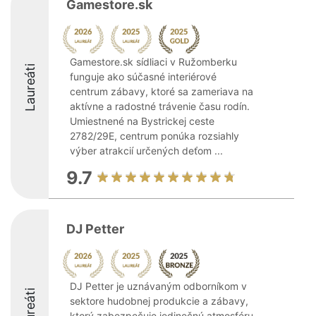
Gamestore.sk
Gamestore.sk sídliaci v Ružomberku
Laureáti
funguje ako súčasné interiérové
centrum zábavy, ktoré sa zameriava na
aktívne a radostné trávenie času rodín.
Umiestnené na Bystrickej ceste
2782/29E, centrum ponúka rozsiahly
výber atrakcií určených deťom ...
9.7
DJ Petter
DJ Petter je uznávaným odborníkom v
Laureáti
sektore hudobnej produkcie a zábavy,
ktorý zabezpečuje jedinečnú atmosféru