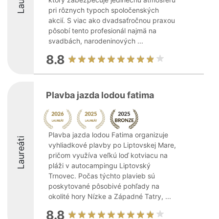
pri rôznych typoch spoločenských
akcií. S viac ako dvadsaťročnou praxou
pôsobí tento profesionál najmä na
svadbách, narodeninových ...
8.8
Plavba jazda lodou fatima
Plavba jazda lodou Fatima organizuje
Laureáti
vyhliadkové plavby po Liptovskej Mare,
pričom využíva veľkú loď kotviacu na
pláži v autocampingu Liptovský
Trnovec. Počas týchto plavieb sú
poskytované pôsobivé pohľady na
okolité hory Nízke a Západné Tatry, ...
8.8