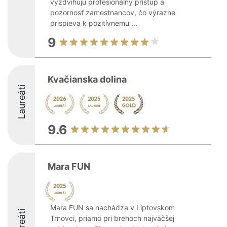
vyzdvihujú profesionálny prístup a
pozornosť zamestnancov, čo výrazne
prispieva k pozitívnemu ...
9
Kvačianska dolina
Laureáti
9.6
Mara FUN
Mara FUN sa nachádza v Liptovskom
Laureáti
Trnovci, priamo pri brehoch najväčšej