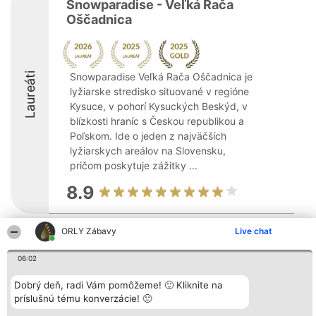
Snowparadise - Veľká Rača
Oščadnica
Laureáti
Snowparadise Veľká Rača Oščadnica je
lyžiarske stredisko situované v regióne
Kysuce, v pohorí Kysuckých Beskýd, v
blízkosti hraníc s Českou republikou a
Poľskom. Ide o jeden z najväčších
lyžiarskych areálov na Slovensku,
pričom poskytuje zážitky ...
8.9
ORLY Zábavy
Live chat
Organizátor hodnotenia
Hodnotenie
Kontakt
Bright Side Solutions sp. z o.
Laureáti
Kontakt
06:02
o. sp. k.
Lista
ul. Ruska 22
wszystkich
Wrocław 50-079
Dobrý deň, radi Vám pomôžeme! 🙂 Kliknite na
Laureatów
KRS 0000749100 | Regon
Podmienky
príslušnú tému konverzácie! 🙂
381313360 | NIP 8943132676
Obchodné
+48 508 492 400
podmienky