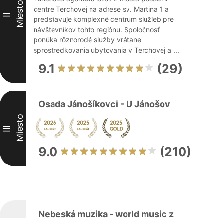
Miesto
centre Terchovej na adrese sv. Martina 1 a
II
predstavuje komplexné centrum služieb pre
návštevníkov tohto regiónu. Spoločnosť
ponúka rôznorodé služby vrátane
sprostredkovania ubytovania v Terchovej a ...
9.1
(29)
Osada Jánošíkovci - U Jánošov
Miesto
III
9.0
(210)
Nebeská muzika - world music z