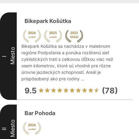
Bikepark Košútka
Bikepark Košútka sa nachádza v malebnom
Miesto
regióne Podpoľania a ponúka rozšírenú sieť
I
cyklistických tratí s celkovou dĺžkou viac než
osem kilometrov, ktoré sú vhodné pre rôzne
úrovne jazdeckých schopností. Areál je
prispôsobený ako pre rodiny ...
9.5
(78)
Bar Pohoda
Miesto
II