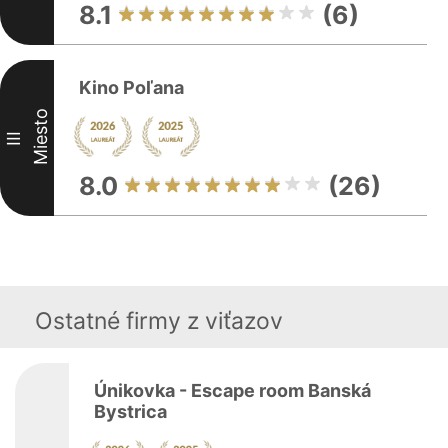
8.1
(6)
Kino Poľana
Miesto
III
8.0
(26)
Ostatné firmy z viťazov
Únikovka - Escape room Banská
Bystrica