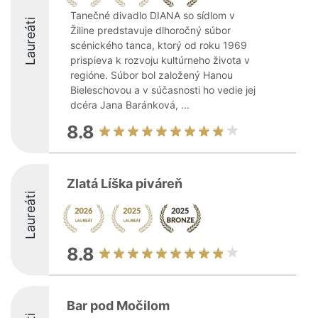
Tanečné divadlo DIANA so sídlom v
Laureáti
Žiline predstavuje dlhoročný súbor
scénického tanca, ktorý od roku 1969
prispieva k rozvoju kultúrneho života v
regióne. Súbor bol založený Hanou
Bieleschovou a v súčasnosti ho vedie jej
dcéra Jana Baránková, ...
8.8
Zlatá Líška piváreň
Laureáti
8.8
Bar pod Močilom