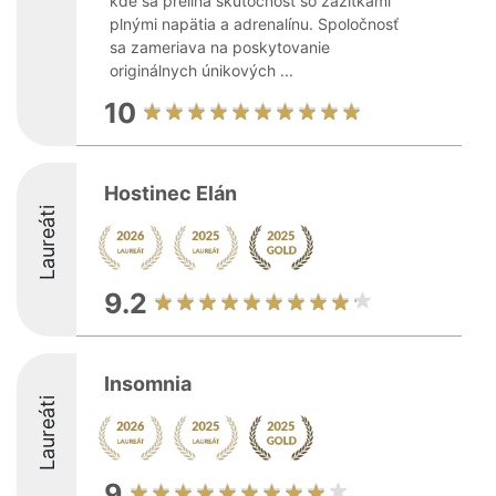
kde sa prelína skutočnosť so zážitkami
plnými napätia a adrenalínu. Spoločnosť
sa zameriava na poskytovanie
originálnych únikových ...
10
Hostinec Elán
Laureáti
9.2
Insomnia
Laureáti
9